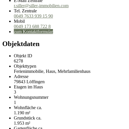
E-Mail Zentrale
r.siller@siller-immobilien.com
Tel. Zentrale
0049 7633 939 15 90
Mobil
0049 173 688 722 8
zum Kontaktformular
Objektdaten
Objekt ID
6278
Objekttypen
Ferienimmobilie, Haus, Mehrfamilienhaus
Adresse
79843 Löffingen
Etagen im Haus
3
Wohnungsnummer
1
Wohnfläche ca.
1.190 m²
Grund­stück ca.
1.953 m²
Gartenfläche ca.