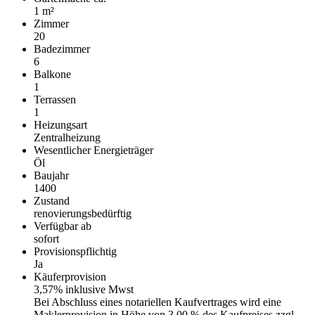
1 m²
Zimmer
20
Badezimmer
6
Balkone
1
Terrassen
1
Heizungsart
Zentralheizung
Wesentlicher Energieträger
Öl
Baujahr
1400
Zustand
renovierungsbedürftig
Verfügbar ab
sofort
Provisionspflichtig
Ja
Käufer­provision
3,57% inklusive Mwst
Bei Abschluss eines notariellen Kaufvertrages wird eine
Maklerprovision in Höhe von 3,00 % des Kaufpreises zzgl.