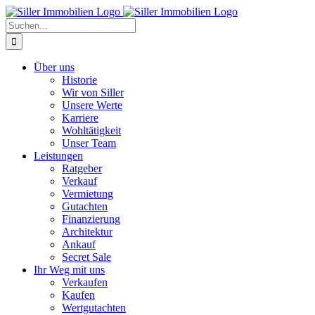
Zum
Inhalt
Suche
springen
nach:
Über uns
Historie
Wir von Siller
Unsere Werte
Karriere
Wohltätigkeit
Unser Team
Leistungen
Ratgeber
Verkauf
Vermietung
Gutachten
Finanzierung
Architektur
Ankauf
Secret Sale
Ihr Weg mit uns
Verkaufen
Kaufen
Wertgutachten