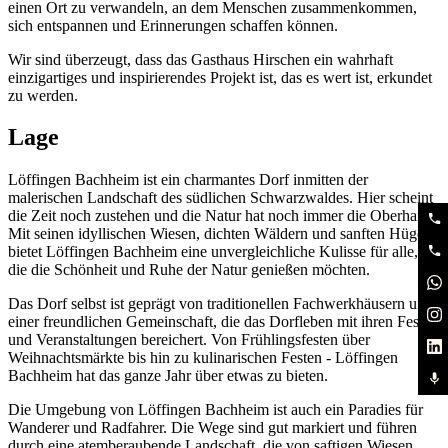
einen Ort zu verwandeln, an dem Menschen zusammenkommen,
sich entspannen und Erinnerungen schaffen können.
Wir sind überzeugt, dass das Gasthaus Hirschen ein wahrhaft
einzigartiges und inspirierendes Projekt ist, das es wert ist, erkundet
zu werden.
Lage
Löffingen Bachheim ist ein charmantes Dorf inmitten der
malerischen Landschaft des südlichen Schwarzwaldes. Hier scheint
die Zeit noch zustehen und die Natur hat noch immer die Oberhand.
Mit seinen idyllischen Wiesen, dichten Wäldern und sanften Hügeln
bietet Löffingen Bachheim eine unvergleichliche Kulisse für alle,
die die Schönheit und Ruhe der Natur genießen möchten.
Das Dorf selbst ist geprägt von traditionellen Fachwerkhäusern und
einer freundlichen Gemeinschaft, die das Dorfleben mit ihren Festen
und Veranstaltungen bereichert. Von Frühlingsfesten über
Weihnachtsmärkte bis hin zu kulinarischen Festen - Löffingen
Bachheim hat das ganze Jahr über etwas zu bieten.
Die Umgebung von Löffingen Bachheim ist auch ein Paradies für
Wanderer und Radfahrer. Die Wege sind gut markiert und führen
durch eine atemberaubende Landschaft, die von saftigen Wiesen,